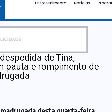
Entretenimento
Notícias
Progr
despedida de Tina,
m pauta e rompimento de
drugada
a madrugada desta quarta-feira,