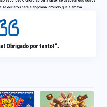
 não escondeu o choro ao ver a sister se despedir dos outros
 e se declarou para a angolana, dizendo que a amava.
a! Obrigado por tanto!”
.