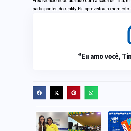
Fred Nicácio ficou abalado com a saída de Tina, e
participantes do reality. Ele aproveitou o momento
“
Eu amo você, Tin