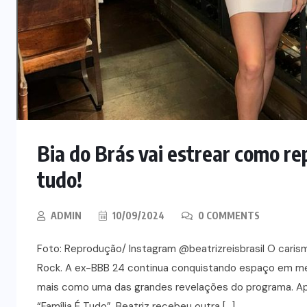
Bia do Brás vai estrear como rep
tudo!
ADMIN
10/09/2024
0 COMMENTS
Foto: Reprodução/ Instagram @beatrizreisbrasil O carisma
Rock. A ex-BBB 24 continua conquistando espaço em me
mais como uma das grandes revelações do programa. Apó
“Família É Tudo”, Beatriz recebeu outra […]