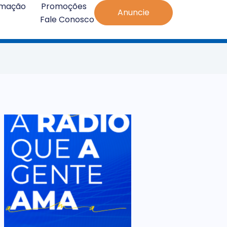
amação
Promoções
Anuncie
Fale Conosco