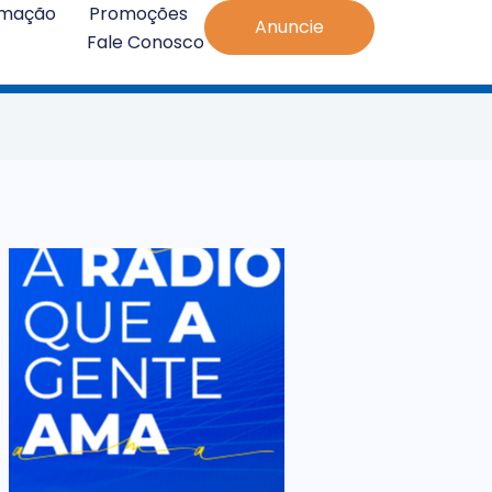
amação
Promoções
Anuncie
Fale Conosco