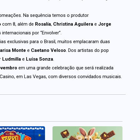
nomeações. Na sequência temos o produtor
o
com 8, além de
Rosalía
,
Christina Aguilera
e
Jorge
internacionais por “Envolver”.
ias exclusivas para o Brasil, muitos emplacaram duas
Marisa Monte
e
Caetano Veloso
. Dos artistas do pop
or
Ludmilla
e
Luísa Sonza
.
ovembro
em uma grande celebração que será realizada
 Casino, em Las Vegas, com diversos convidados musicais.