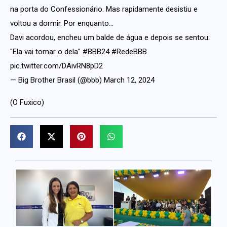
na porta do Confessionário. Mas rapidamente desistiu e
voltou a dormir. Por enquanto…
Davi acordou, encheu um balde de água e depois se sentou:
"Ela vai tomar o dela"
#BBB24
#RedeBBB
pic.twitter.com/DAivRN8pD2
— Big Brother Brasil (@bbb)
March 12, 2024
(O Fuxico)