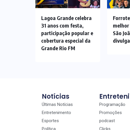
Lagoa Grande celebra
Forrote
31 anos com festa,
melhor
participação popular e
São Jo
cobertura especial da
divulg
Grande Rio FM
Notícias
Entreten
Últimas Notícias
Programação
Entretenimento
Promoções
Esportes
podcast
Política
Clicks