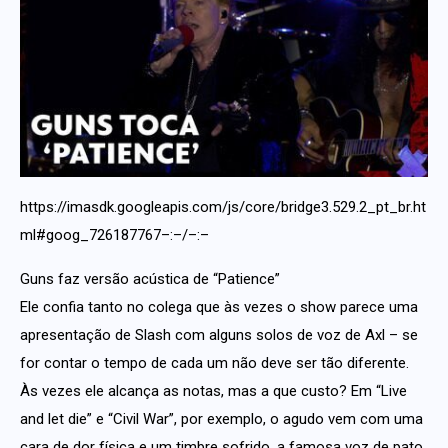
https://imasdk.googleapis.com/js/core/bridge3.529.2_pt_br.ht
ml#goog_726187767–:–/–:–
Guns faz versão acústica de “Patience”
Ele confia tanto no colega que às vezes o show parece uma
apresentação de Slash com alguns solos de voz de Axl – se
for contar o tempo de cada um não deve ser tão diferente.
Às vezes ele alcança as notas, mas a que custo? Em “Live
and let die” e “Civil War”, por exemplo, o agudo vem com uma
cara de dor física e um timbre sofrido, a famosa voz de pato.