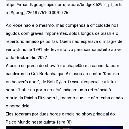
https://imasdk.googleapis.com/js/core/bridge3.529.2_pt_br.ht
ml#goog_72618776100:00/00:26
Axl Rose não é o mesmo, mas compensa a dificuldade nos
agudos com graves imponentes, solos longos de Slash e o
repertório amado pelos fãs. Quem não esperava o milagre de
ver o Guns de 1991 até teve motivo para sair satisfeito ao ver
o do Rock in Rio 2022.
A única surpresa do show foi o chapelão e a camiseta com
bandeiras da Grã-Bretanha que Axl usou ao cantar “Knockin’
on heaven’s door”, de Bob Dylan. O visual especial e a letra
sobre “bater na porta do céu” indicam uma referência à
morte da Rainha Elizabeth II, mesmo que ele não tenha citado
o nome dela.
Eles tocaram por duas horas e meia no show principal do
Palco Mundo nesta quinta-feira (8).