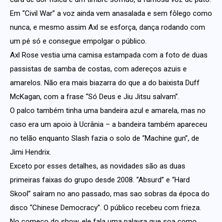
Em “Civil War” a voz ainda vem anasalada e sem fôlego como
nunca, e mesmo assim Axl se esforça, dança rodando com
um pé só e consegue empolgar o público.
Axl Rose vestia uma camisa estampada com a foto de duas
passistas de samba de costas, com adereços azuis e
amarelos. Não era mais biazarra do que a do baixista Duff
McKagan, com a frase “Só Deus e Jiu Jitsu salvam”.
O palco também tinha uma bandeira azul e amarela, mas no
caso era um apoio à Ucrânia – a bandeira também apareceu
no telão enquanto Slash fazia o solo de “Machine gun”, de
Jimi Hendrix.
Exceto por esses detalhes, as novidades são as duas
primeiras faixas do grupo desde 2008. “Absurd” e “Hard
Skool” saíram no ano passado, mas sao sobras da época do
disco “Chinese Democracy”. O público recebeu com frieza.
No começo do show, ele fala uma palavra que soa como