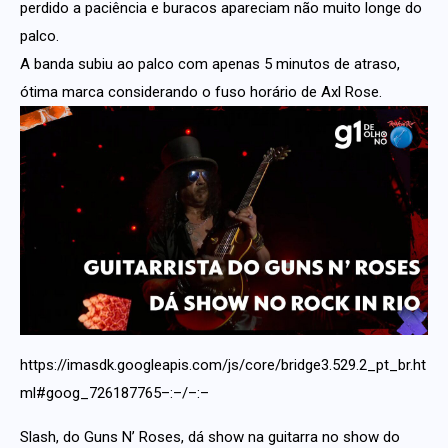
perdido a paciência e buracos apareciam não muito longe do
palco.
A banda subiu ao palco com apenas 5 minutos de atraso,
ótima marca considerando o fuso horário de Axl Rose.
https://imasdk.googleapis.com/js/core/bridge3.529.2_pt_br.ht
ml#goog_726187765–:–/–:–
Slash, do Guns N’ Roses, dá show na guitarra no show do