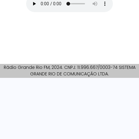
Rádio Grande Rio FM, 2024. CNPJ: 11.996.667/0003-74 SISTEMA
GRANDE RIO DE COMUNICAÇÃO LTDA.