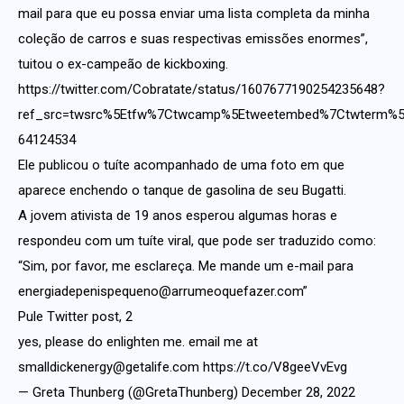
mail para que eu possa enviar uma lista completa da minha
coleção de carros e suas respectivas emissões enormes”,
tuitou o ex-campeão de kickboxing.
https://twitter.com/Cobratate/status/1607677190254235648?
ref_src=twsrc%5Etfw%7Ctwcamp%5Etweetembed%7Ctwterm%5E
64124534
Ele publicou o tuíte acompanhado de uma foto em que
aparece enchendo o tanque de gasolina de seu Bugatti.
A jovem ativista de 19 anos esperou algumas horas e
respondeu com um tuíte viral, que pode ser traduzido como:
“Sim, por favor, me esclareça. Me mande um e-mail para
energiadepenispequeno@arrumeoquefazer.com”
Pule Twitter post, 2
yes, please do enlighten me. email me at
smalldickenergy@getalife.com
https://t.co/V8geeVvEvg
— Greta Thunberg (@GretaThunberg)
December 28, 2022