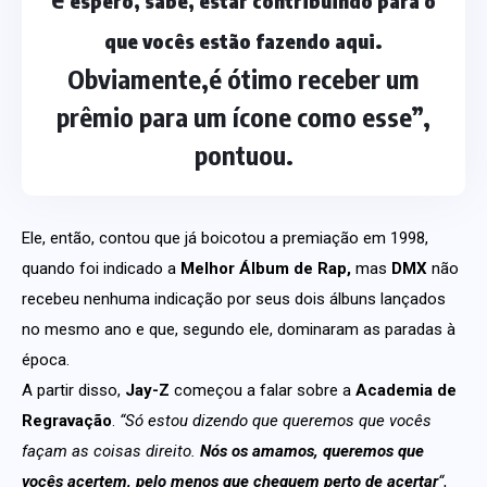
espero, sabe, estar contribuindo para o
.
que vocês estão fazendo aqui
Obviamente,é ótimo receber um
prêmio para um ícone como esse”,
pontuou.
Ele, então, contou que já boicotou a premiação em 1998,
quando foi indicado a
Melhor Álbum de Rap,
mas
DMX
não
recebeu nenhuma indicação por seus dois álbuns lançados
no mesmo ano e que, segundo ele, dominaram as paradas à
época.
A partir disso,
Jay-Z
começou a falar sobre a
Academia de
Regravação
.
“Só estou dizendo que queremos que vocês
façam as coisas direito.
Nós os amamos, queremos que
vocês acertem, pelo menos que cheguem perto de acertar
“
,