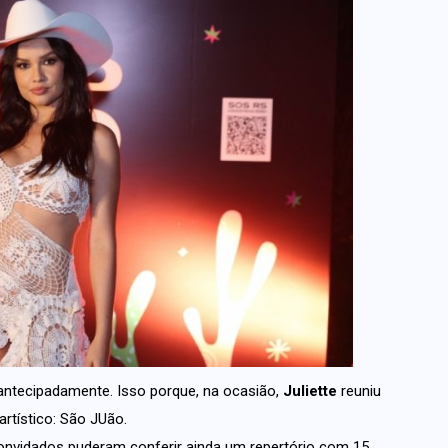
o, antecipadamente. Isso porque, na ocasião,
Juliette
reuniu
rtístico: São JUão.
onvidados puderam conferir ainda um repertório com 15