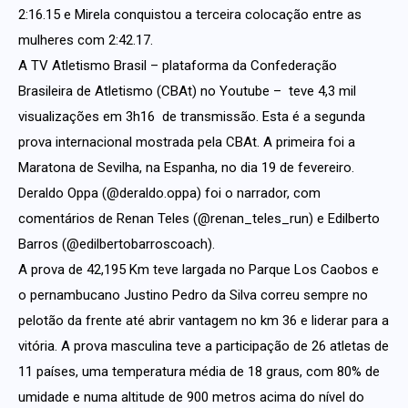
2:16.15 e Mirela conquistou a terceira colocação entre as
mulheres com 2:42.17.
A TV Atletismo Brasil – plataforma da Confederação
Brasileira de Atletismo (CBAt) no Youtube – teve 4,3 mil
visualizações em 3h16 de transmissão. Esta é a segunda
prova internacional mostrada pela CBAt. A primeira foi a
Maratona de Sevilha, na Espanha, no dia 19 de fevereiro.
Deraldo Oppa (@deraldo.oppa) foi o narrador, com
comentários de Renan Teles (@renan_teles_run) e Edilberto
Barros (@edilbertobarroscoach).
A prova de 42,195 Km teve largada no Parque Los Caobos e
o pernambucano Justino Pedro da Silva correu sempre no
pelotão da frente até abrir vantagem no km 36 e liderar para a
vitória. A prova masculina teve a participação de 26 atletas de
11 países, uma temperatura média de 18 graus, com 80% de
umidade e numa altitude de 900 metros acima do nível do