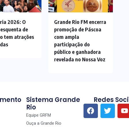
ria 2026: O
Grande Rio FM encerra
 esquenta de
promoção de Páscoa
ão tem atrações
com ampla
adas
participação do
público e ganhadora
revelada no Nossa Voz
imento
Sistema Grande
Redes Soci
Rio
Equipe GRFM
Ouça a Grande Rio