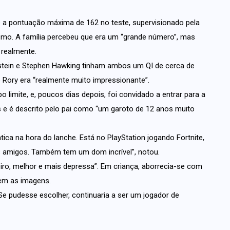
e a pontuação máxima de 162 no teste, supervisionado pela
smo. A família percebeu que era um “grande número”, mas
 realmente.
stein e Stephen Hawking tinham ambos um QI de cerca de
 Rory era “realmente muito impressionante”.
 limite, e, poucos dias depois, foi convidado a entrar para a
s e é descrito pelo pai como “um garoto de 12 anos muito
ica na hora do lanche. Está no PlayStation jogando Fortnite,
s amigos. Também tem um dom incrível”, notou.
iro, melhor e mais depressa”. Em criança, aborrecia-se com
sem as imagens.
“Se pudesse escolher, continuaria a ser um jogador de