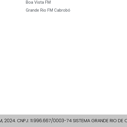
Boa Vista FM
Grande Rio FM Cabrobó
M, 2024. CNPJ: 11.996.667/0003-74 SISTEMA GRANDE RIO D