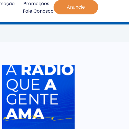
amação
Promoções
Anuncie
Fale Conosco