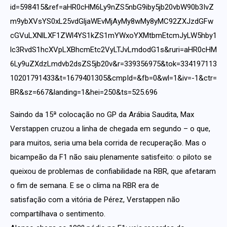
id=598415&ref=aHR0cHM6Ly9nZS5nbG9iby5jb20vbW90b3IvZ
m9ybXVsYS0xL25vdGljaWEvMjAyMy8wMy8yMC92ZXJzdGFw
cGVuLXNlLXF1ZWl4YS1kZS1mYWxoYXMtbmEtcmJyLW5hby1
lc3RvdS1hcXVpLXBhcmEtc2VyLTJvLmdodG1s&ruri=aHR0cHM
6Ly9uZXdzLmdvb2dsZS5jb20v&r=339356975&tok=334197113
10201791433&t=1679401305&cmpId=&fb=0&wl=1&iv=-1&ctr=
BR&sz=667&landing=1&hei=250&ts=525.696
Saindo da 15ª colocação no
GP da Arábia Saudita
, Max
Verstappen cruzou a linha de chegada em segundo – o que,
para muitos, seria uma bela corrida de recuperação. Mas o
bicampeão da F1 não saiu plenamente satisfeito: o piloto se
queixou de problemas de confiabilidade na RBR, que afetaram
o fim de semana. E se o clima na RBR era de
satisfação com a vitória de Pérez,
Verstappen não
compartilhava o sentimento.