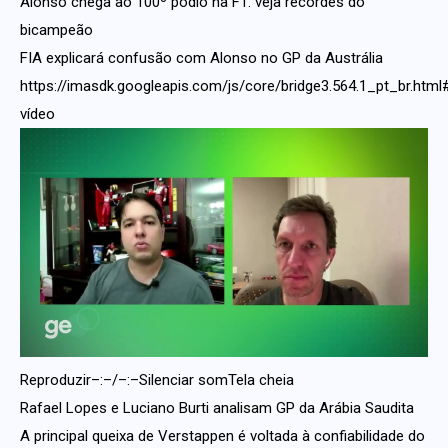
Alonso chega ao 100º pódio na F1: veja recordes do
bicampeão
FIA explicará confusão com Alonso no GP da Austrália
https://imasdk.googleapis.com/js/core/bridge3.564.1_pt_br.ht
vídeo
Reproduzir–:–/–:–Silenciar somTela cheia
Rafael Lopes e Luciano Burti analisam GP da Arábia Saudita
A principal queixa de Verstappen é voltada à confiabilidade do