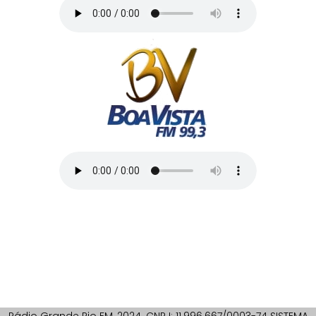
Rádio Grande Rio FM, 2024. CNPJ: 11.996.667/0003-74 SISTEMA