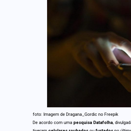
foto: Imagem de Dragana_Gordic no Freepik
De acordo com uma
pesquisa Datafolha
, divulga
tiveram
celulares roubados
ou
furtados
no últim