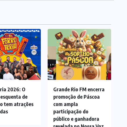
ria 2026: O
Grande Rio FM encerra
 esquenta de
promoção de Páscoa
ão tem atrações
com ampla
adas
participação do
público e ganhadora
revelada no Nossa Voz